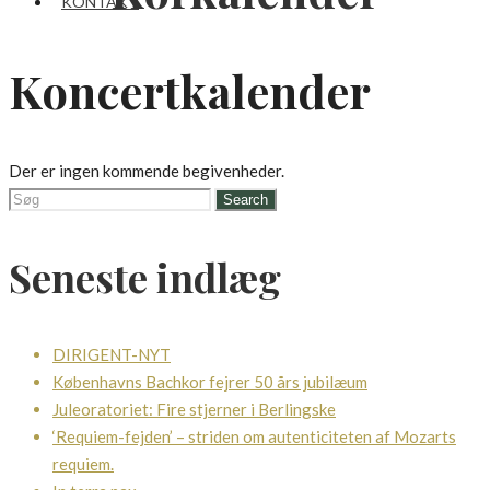
KONTAKT
Koncertkalender
Der er ingen kommende begivenheder.
Search
for:
Seneste indlæg
DIRIGENT-NYT
Københavns Bachkor fejrer 50 års jubilæum
Juleoratoriet: Fire stjerner i Berlingske
‘Requiem-fejden’ – striden om autenticiteten af Mozarts
requiem.