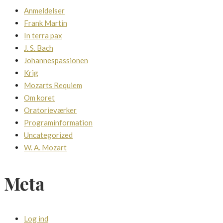
Anmeldelser
Frank Martin
In terra pax
J. S. Bach
Johannespassionen
Krig
Mozarts Requiem
Om koret
Oratorieværker
Programinformation
Uncategorized
W. A. Mozart
Meta
Log ind