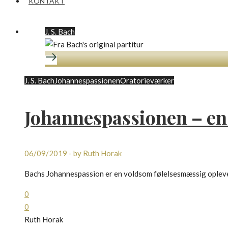
KONTAKT
J. S. Bach
J. S. Bach
Johannespassionen
Oratorieværker
Johannespassionen – en 
06/09/2019
-
by
Ruth Horak
Bachs Johannespassion er en voldsom følelsesmæssig oplevelse
0
0
Ruth Horak