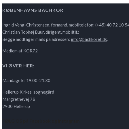
KØBENHAVNS BACHKOR
Ingrid Veng-Christensen, formand, mobiltelefon: (+45) 40 72 10 5
Christian Tophøj Buur, dirigent, mobiltlf.:
Begge modtager mails på adressen:
info@bachkoret.dk
.
Medlem af KOR72
VI ØVER HER:
Mandage kl. 19.00-21.30
Hellerup Kirkes sognegård
Margrethevej 7B
2900 Hellerup
FØLG OS på Facebook og Instagram