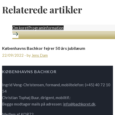
Relaterede artikler
Om koret
Programinformation
Københavns Bachkor fejrer 50 års jubilæum
22/09/2022
-
by
Jens Dam
KØBENHAVNS BACHKOR
Ingrid Veng-Christensen, formand, mobiltelefon: (+45) 40 72 10
54
Christian Tophøj Buur, dirigent, mobiltlf.:
Begge modtager mails på adressen:
info@bachkoret.dk
.
Medlem af KOR72