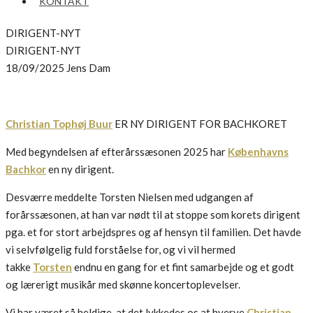
KONTAKT
DIRIGENT-NYT
DIRIGENT-NYT
18/09/2025
Jens Dam
Christian Tophøj Buur
ER NY DIRIGENT FOR BACHKORET
Med begyndelsen af efterårssæsonen 2025 har
Københavns
Bachkor
en ny dirigent.
Desværre meddelte Torsten Nielsen med udgangen af
forårssæsonen, at han var nødt til at stoppe som korets dirigent
pga. et for stort arbejdspres og af hensyn til familien. Det havde
vi selvfølgelig fuld forståelse for, og vi vil hermed
takke
Torsten
endnu en gang for et fint samarbejde og et godt
og lærerigt musikår med skønne koncertoplevelser.
Vi har været så heldige, at det lykkedes os at hverve
Christian