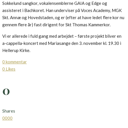
Sokkelund sangkor, vokalensemblerne GAIA og Edge og
assisteret i Bachkoret. Han underviser på Voces Academy, MGK
Skt. Annæ og Hovedstaden, og er (efter at have ledet flere kor nu
gennem flere år) fast dirigent for Skt Thomas Kammerkor.
Vi er allerede i fuld gang med arbejdet – første projekt bliver en
a-cappella-koncert med Mariasange den 3. november kl. 19.30 i
Hellerup Kirke.
0 kommentar
0
Likes
0
Shares
0
0
0
0