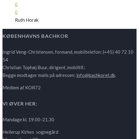
0
0
Ruth Horak
KØBENHAVNS BACHKOR
Ingrid Veng-Christensen, formand, mobiltelefon: (+45) 40 72 10
54
Christian Tophøj Buur, dirigent, mobiltlf.:
Begge modtager mails på adressen:
info@bachkoret.dk
.
Medlem af KOR72
VI ØVER HER:
Mandage kl. 19.00-21.30
Hellerup Kirkes sognegård