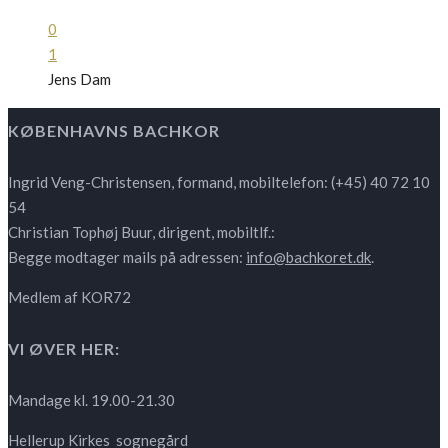
0
1
Jens Dam
KØBENHAVNS BACHKOR
Ingrid Veng-Christensen, formand, mobiltelefon: (+45) 40 72 10
54
Christian Tophøj Buur, dirigent, mobiltlf.:
Begge modtager mails på adressen:
info@bachkoret.dk
.
Medlem af KOR72
VI ØVER HER:
Mandage kl. 19.00-21.30
Hellerup Kirkes sognegård