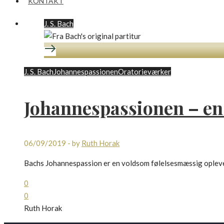
KONTAKT
J. S. Bach
J. S. Bach
Johannespassionen
Oratorieværker
Johannespassionen – en 
06/09/2019
-
by
Ruth Horak
Bachs Johannespassion er en voldsom følelsesmæssig oplevelse
0
0
Ruth Horak