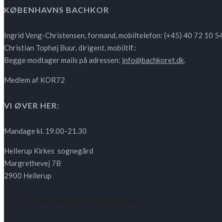
KØBENHAVNS BACHKOR
Ingrid Veng-Christensen, formand, mobiltelefon: (+45) 40 72 10 5
Christian Tophøj Buur, dirigent, mobiltlf.:
Begge modtager mails på adressen:
info@bachkoret.dk
.
Medlem af KOR72
VI ØVER HER:
Mandage kl. 19.00-21.30
Hellerup Kirkes sognegård
Margrethevej 7B
2900 Hellerup
FØLG OS på Facebook og Instagram