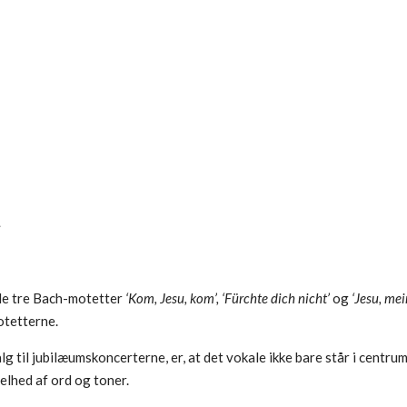
t
 de tre Bach-motetter
‘Kom, Jesu, kom’,
‘Fürchte dich nicht’
og
‘Jesu, mei
otetterne.
 til jubilæumskoncerterne, er, at det vokale ikke bare står i centru
elhed af ord og toner.