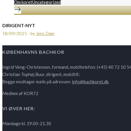
Om koret
Uncategorized
DIRIGENT-NYT
18/09/2025
-
by
Jens Dam
KØBENHAVNS BACHKOR
Ingrid Veng-Christensen, formand, mobiltelefon: (+45) 40 72 10 5
Christian Tophøj Buur, dirigent, mobiltlf.:
Begge modtager mails på adressen:
info@bachkoret.dk
.
Medlem af KOR72
VI ØVER HER:
Mandage kl. 19.00-21.30