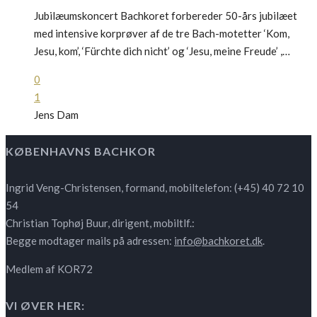
Jubilæumskoncert Bachkoret forbereder 50-års jubilæet
med intensive korprøver af de tre Bach-motetter ‘Kom,
Jesu, kom’, ‘Fürchte dich nicht’ og ‘Jesu, meine Freude’ ,…
0
1
Jens Dam
KØBENHAVNS BACHKOR
Ingrid Veng-Christensen, formand, mobiltelefon: (+45) 40 72 10
54
Christian Tophøj Buur, dirigent, mobiltlf.:
Begge modtager mails på adressen:
info@bachkoret.dk
.
Medlem af KOR72
VI ØVER HER: