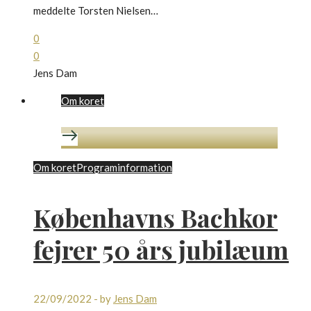
meddelte Torsten Nielsen…
0
0
Jens Dam
Om koret
Om koret
Programinformation
Københavns Bachkor
fejrer 50 års jubilæum
22/09/2022
-
by
Jens Dam