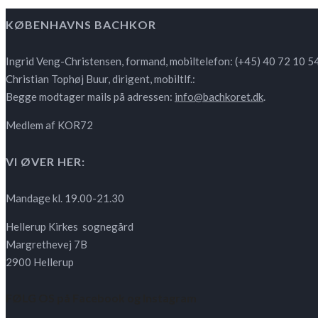
KØBENHAVNS BACHKOR
Ingrid Veng-Christensen, formand, mobiltelefon: (+45) 40 72 10 5
Christian Tophøj Buur, dirigent, mobiltlf.:
Begge modtager mails på adressen:
info@bachkoret.dk
.
Medlem af KOR72
VI ØVER HER:
Mandage kl. 19.00-21.30
Hellerup Kirkes sognegård
Margrethevej 7B
2900 Hellerup
FØLG OS på Facebook og Instagram