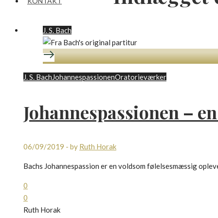
KONTAKT
J. S. Bach
J. S. Bach
Johannespassionen
Oratorieværker
Johannespassionen – en 
06/09/2019
-
by
Ruth Horak
Bachs Johannespassion er en voldsom følelsesmæssig oplevelse
0
0
Ruth Horak