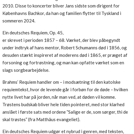
2010. Disse to koncerter bliver Jans sidste som dirigent for
Københavns Bachkor, da han og familien flytter til Tyskland i
sommeren 2024.
Ein deutsches Requiem, Op. 45,
er skrevet i perioden 1857 – 68. Værket, der blev påbegyndt
under indtryk af hans mentor, Robert Schumanns død i 1856, og
desuden stærkt inspireret af moderens død i 1865, er præget af
forsoning og fortrøstning, og man kan opfatte værket som en
slags sorgbearbejdelse.
Brahms’ Requiem handler om – i modsætning til den katolske
requiemtekst, hvor de levende går i forbøn for de døde – hvilken
nytte livet har på jorden, når man ved, at døden vil komme.
Trøstens budskab bliver hele tiden pointeret, med stor klarhed
anslået i første sats med ordene ”Salige er de, som sørger, thi de
skal trøstes” (fra Matthäus evangeliet).
Ein deutsches Requiem udgør et nybrud i genren, med teksten,