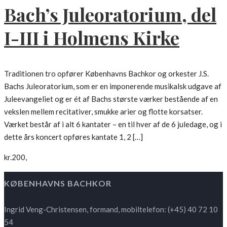
Bach’s Juleoratorium, del
I-III i Holmens Kirke
Traditionen tro opfører Københavns Bachkor og orkester J.S.
Bachs Juleoratorium, som er en imponerende musikalsk udgave af
Juleevangeliet og er ét af Bachs største værker bestående af en
vekslen mellem recitativer, smukke arier og flotte korsatser.
Værket består af i alt 6 kantater – en til hver af de 6 juledage, og i
dette års koncert opføres kantate 1, 2 […]
kr.200,
KØBENHAVNS BACHKOR
Ingrid Veng-Christensen, formand, mobiltelefon: (+45) 40 72 10
54