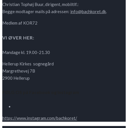
Christian Tophøj Buur, dirigent, mobiltlf.:
Begge modtager mails på adressen:
info@bachkoret.dk
.
Medlem af KOR72
VI ØVER HER:
Mandage kl. 19.00-21.30
Hellerup Kirkes sognegård
Margrethevej 7B
2900 Hellerup
FØLG OS på Facebook og Instagram
https://www.instagram.com/bachkoret/