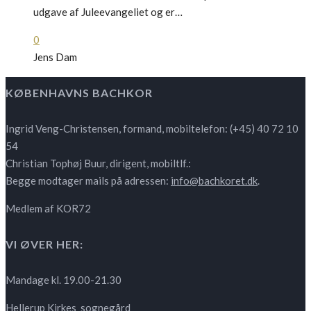
udgave af Juleevangeliet og er…
0
Jens Dam
KØBENHAVNS BACHKOR
Ingrid Veng-Christensen, formand, mobiltelefon: (+45) 40 72 10
54
Christian Tophøj Buur, dirigent, mobiltlf.:
Begge modtager mails på adressen:
info@bachkoret.dk
.
Medlem af KOR72
VI ØVER HER:
Mandage kl. 19.00-21.30
Hellerup Kirkes sognegård