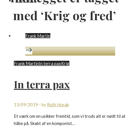
KONTAKT
med ‘Krig og fred’
Frank Martin
Frank Martin
In terra pax
Krig
In terra pax
13/09/2019
-
by
Ruth Horak
Et værk om en usikker fremtid, som vi trods alt er nødt til at
håbe på. Skabt af en komponist…