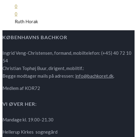
0
0
Ruth Horak
KØBENHAVNS BACHKOR
Ingrid Veng-Christensen, formand, mobiltelefon: (+45) 40 72 10
54
Christian Tophøj Buur, dirigent, mobiltlf.:
Begge modtager mails på adressen:
info@bachkoret.dk
.
Medlem af KOR72
VI ØVER HER:
Mandage kl. 19.00-21.30
Hellerup Kirkes sognegård