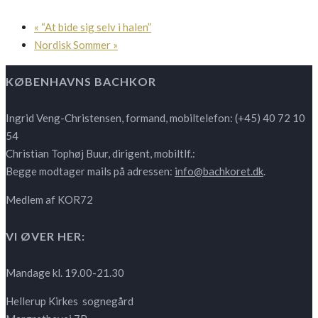
«
“At bide sig selv i halen”
Nordisk Sommer
»
KØBENHAVNS BACHKOR
Ingrid Veng-Christensen, formand, mobiltelefon: (+45) 40 72 10
54
Christian Tophøj Buur, dirigent, mobiltlf.:
Begge modtager mails på adressen:
info@bachkoret.dk
.
Medlem af KOR72
VI ØVER HER:
Mandage kl. 19.00-21.30
Hellerup Kirkes sognegård