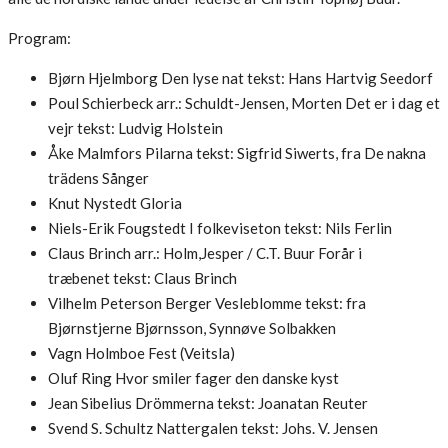
Program:
Bjørn Hjelmborg
Den lyse nat
tekst: Hans Hartvig Seedorf
Poul Schierbeck
arr.: Schuldt-Jensen, Morten
Det er i dag et
vejr
tekst: Ludvig Holstein
Åke Malmfors
Pilarna
tekst: Sigfrid Siwerts, fra De nakna
trädens Sånger
Knut Nystedt
Gloria
Niels-Erik Fougstedt
I folkeviseton
tekst: Nils Ferlin
Claus Brinch
arr.: Holm,Jesper / C.T. Buur
Forår i
træbenet
tekst: Claus Brinch
Vilhelm Peterson Berger
Vesleblomme
tekst: fra
Bjørnstjerne Bjørnsson, Synnøve Solbakken
Vagn Holmboe
Fest (Veitsla)
Oluf Ring
Hvor smiler fager den danske kyst
Jean Sibelius
Drömmerna
tekst: Joanatan Reuter
Svend S. Schultz
Nattergalen
tekst: Johs. V. Jensen