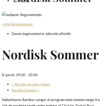
KONTAKT
« Alle Begivenheder
Denne begivenhed er allerede afholdt.
Nordisk Sommer
8. juni kl. 19:00
-
20:00
«
“At bide sig selv i halen”
Nordisk Sommer
»
Københavns Bachkor synger et program med sommersange fra
alle de nordiske lande under ledelse af Christin Tophøj Buur.